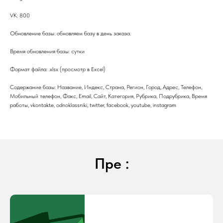
VK: 800
Обновление базы: обновляем базу в день заказа.
Время обновления базы: сутки
Формат файла: .xlsx (просмотр в Excel)
Содержание базы: Название, Индекс, Страна, Регион, Город, Адрес, Телефон,
Мобильный телефон, Факс, Email, Сайт, Категория, Рубрика, Подрубрика, Время
работы, vkontakte, odnoklassniki, twitter, facebook, youtube, instagram
Пре :