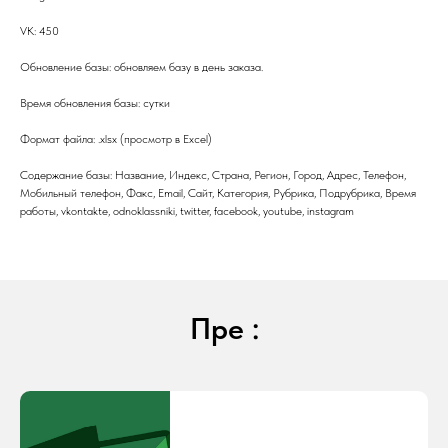
VK: 450
Обновление базы: обновляем базу в день заказа.
Время обновления базы: сутки
Формат файла: .xlsx (просмотр в Excel)
Содержание базы: Название, Индекс, Страна, Регион, Город, Адрес, Телефон,
Мобильный телефон, Факс, Email, Сайт, Категория, Рубрика, Подрубрика, Время
работы, vkontakte, odnoklassniki, twitter, facebook, youtube, instagram
Пре :