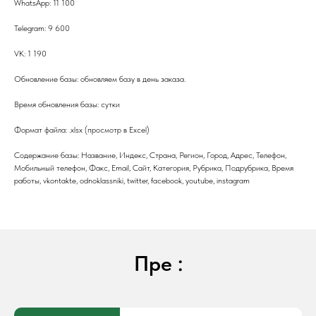
WhatsApp: 11 100
Telegram: 9 600
VK: 1 190
Обновление базы: обновляем базу в день заказа.
Время обновления базы: сутки
Формат файла: .xlsx (просмотр в Excel)
Содержание базы: Название, Индекс, Страна, Регион, Город, Адрес, Телефон,
Мобильный телефон, Факс, Email, Сайт, Категория, Рубрика, Подрубрика, Время
работы, vkontakte, odnoklassniki, twitter, facebook, youtube, instagram
Пре :