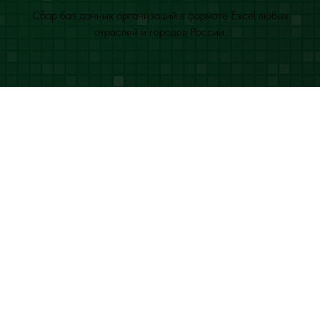
Сбор баз данных организаций в формате Excel любых
отраслей и городов России.