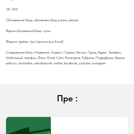
VK: 900
Обновление базы: обновляем базу в день заказа.
Время обновления базы: сутки
Формат файла: .xlsx (просмотр в Excel)
Содержание базы: Название, Индекс, Страна, Регион, Город, Адрес, Телефон,
Мобильный телефон, Факс, Email, Сайт, Категория, Рубрика, Подрубрика, Время
работы, vkontakte, odnoklassniki, twitter, facebook, youtube, instagram
Пре :