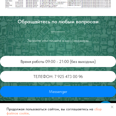
Обращайтесь по любым вопросам
Звоните или пишите в мессенджеры.
Время работы 09:00 - 21:00 (без выходных)
ТЕЛЕФОН: 7 925 473 00 96
Messenger
Продолжая пользоваться сайтом, вы соглашаетесь на
Обращайтесь в WhatsApp или Telegram
сбор
Tilda
Made on
файлов cookie
.