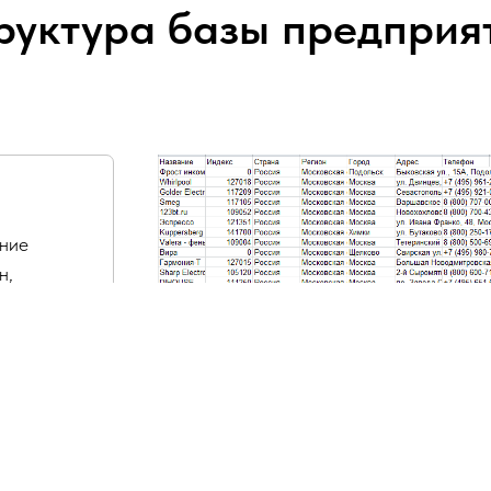
руктура базы предприя
ание
н,
очта,
асы
.