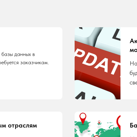
Ак
мо
 базы данных в
ребуется заказчикам.
На
бу
св
ым отраслям
Ба