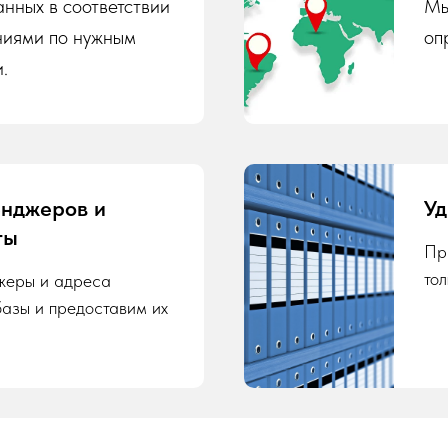
нных в соответствии
Мы
ниями по нужным
оп
.
енджеров и
Уд
ты
Пр
то
жеры и адреса
базы и предоставим их