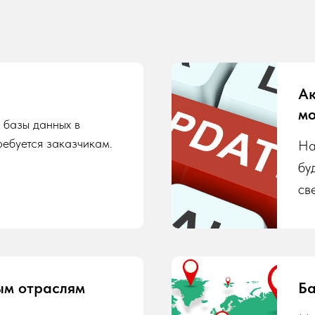
Ак
мо
 базы данных в
ребуется заказчикам.
На
бу
св
ым отраслям
Ба