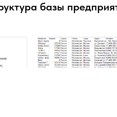
руктура базы предприя
ание
н,
очта,
асы
.