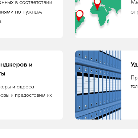
нных в соответствии
Мы
ниями по нужным
оп
.
енджеров и
Уд
ты
Пр
то
жеры и адреса
базы и предоставим их