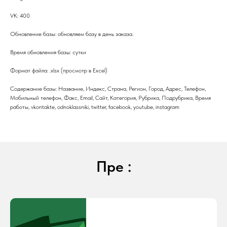
VK: 400
Обновление базы: обновляем базу в день заказа.
Время обновления базы: сутки
Формат файла: .xlsx (просмотр в Excel)
Содержание базы: Название, Индекс, Страна, Регион, Город, Адрес, Телефон,
Мобильный телефон, Факс, Email, Сайт, Категория, Рубрика, Подрубрика, Время
работы, vkontakte, odnoklassniki, twitter, facebook, youtube, instagram
Пре :