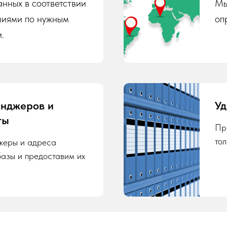
нных в соответствии
Мы
ниями по нужным
оп
.
енджеров и
Уд
ты
Пр
то
жеры и адреса
базы и предоставим их