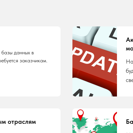
Ак
мо
 базы данных в
ребуется заказчикам.
На
бу
св
ым отраслям
Ба