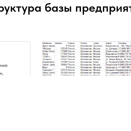
руктура базы предприя
ание
н,
очта,
асы
.