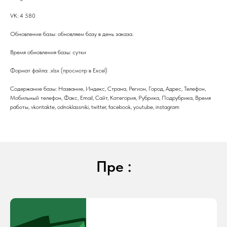
VK: 4 580
Обновление базы: обновляем базу в день заказа.
Время обновления базы: сутки
Формат файла: .xlsx (просмотр в Excel)
Содержание базы: Название, Индекс, Страна, Регион, Город, Адрес, Телефон,
Мобильный телефон, Факс, Email, Сайт, Категория, Рубрика, Подрубрика, Время
работы, vkontakte, odnoklassniki, twitter, facebook, youtube, instagram
Пре :