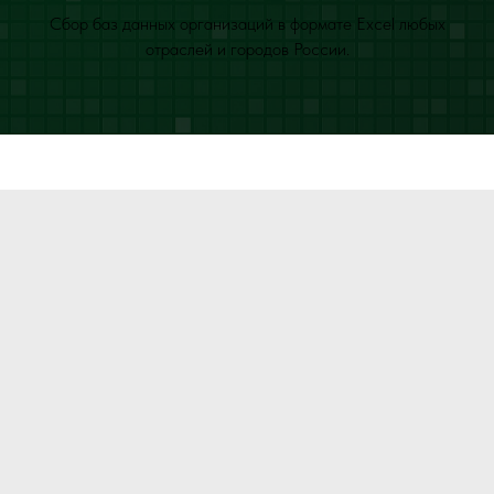
Сбор баз данных организаций в формате Excel любых
отраслей и городов России.