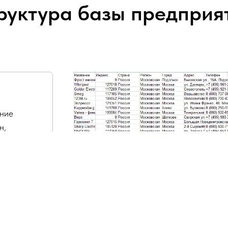
руктура базы предприя
ание
н,
очта,
асы
.