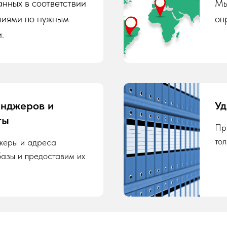
нных в соответствии
Мы
ниями по нужным
оп
.
енджеров и
Уд
ты
Пр
то
жеры и адреса
базы и предоставим их