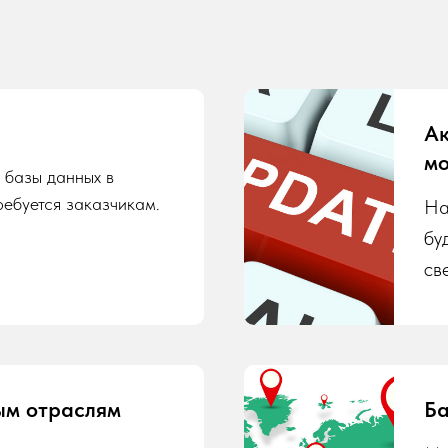
Ак
мо
 базы данных в
ребуется заказчикам.
На
бу
св
ым отраслям
Ба