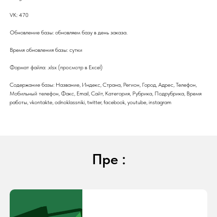
VK: 470
Обновление базы: обновляем базу в день заказа.
Время обновления базы: сутки
Формат файла: .xlsx (просмотр в Excel)
Содержание базы: Название, Индекс, Страна, Регион, Город, Адрес, Телефон,
Мобильный телефон, Факс, Email, Сайт, Категория, Рубрика, Подрубрика, Время
работы, vkontakte, odnoklassniki, twitter, facebook, youtube, instagram
Пре :