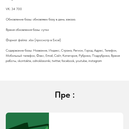
VK: 34 700
Обновление базы: обновляем базу в день заказа.
Время обновления базы: сутки
Формат файла: .xlsx (просмотр в Excel)
Содержание базы: Название, Индекс, Страна, Регион, Город, Адрес, Телефон,
Мобильный телефон, Факс, Email, Сайт, Категория, Рубрика, Подрубрика, Время
работы, vkontakte, odnoklassniki, twitter, facebook, youtube, instagram
Пре :