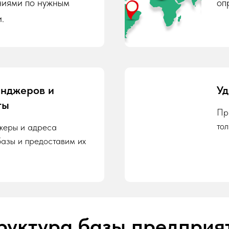
ниями по нужным
оп
.
енджеров и
Уд
ты
Пр
то
жеры и адреса
базы и предоставим их
руктура базы предприя