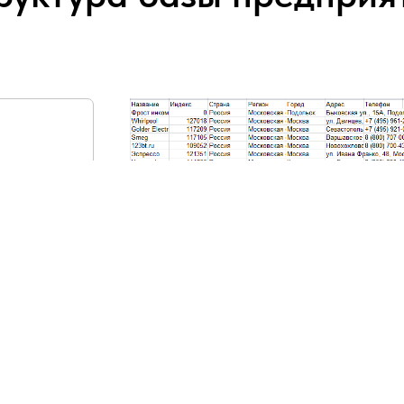
ание
н,
очта,
асы
.