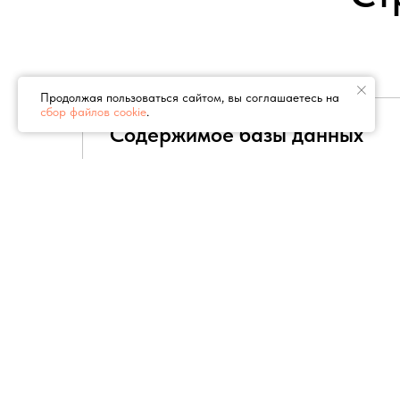
Продолжая пользоваться сайтом, вы соглашаетесь на
сбор файлов cookie
.
Содержимое базы данных
В базе находятся такие данные, как назв
компании, почтовый индекс, страна, регио
город, адрес, телефон, мобильный телефон
(WhatsApp, Telegram), факс, электронная п
сайт, категория, рубрика, подрубрика и ч
работы, а также ссылки на VK и Instagram
Демо-версия базы