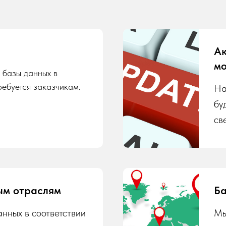
Ак
мо
 базы данных в
ребуется заказчикам.
На
бу
св
ым отраслям
Ба
нных в соответствии
Мы