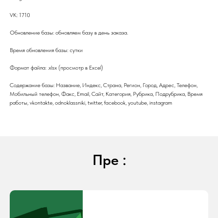
VK: 1710
Обновление базы: обновляем базу в день заказа.
Время обновления базы: сутки
Формат файла: .xlsx (просмотр в Excel)
Содержание базы: Название, Индекс, Страна, Регион, Город, Адрес, Телефон,
Мобильный телефон, Факс, Email, Сайт, Категория, Рубрика, Подрубрика, Время
работы, vkontakte, odnoklassniki, twitter, facebook, youtube, instagram
Пре :