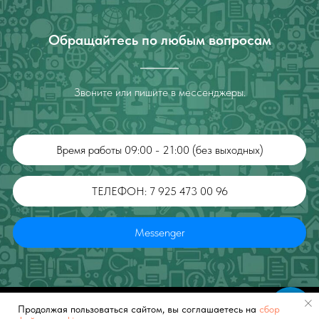
Обращайтесь по любым вопросам
Звоните или пишите в мессенджеры.
Время работы 09:00 - 21:00 (без выходных)
ТЕЛЕФОН: 7 925 473 00 96
Messenger
Продолжая пользоваться сайтом, вы соглашаетесь на
Обращайтесь в WhatsApp или Telegram
сбор
Tilda
Made on