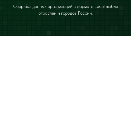
Сбор баз данных организаций в формате Excel любых
отраслей и городов России.