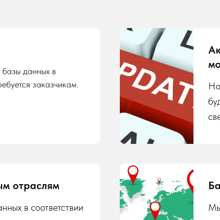
Ак
мо
 базы данных в
ребуется заказчикам.
На
бу
св
ым отраслям
Ба
нных в соответствии
Мы