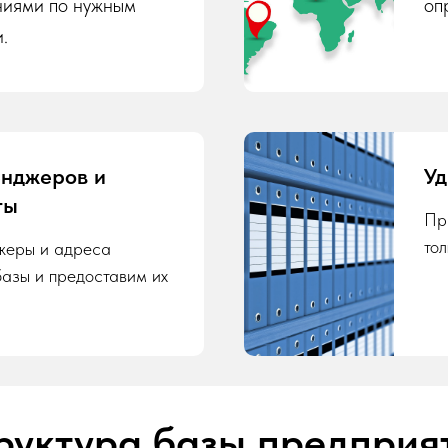
ниями по нужным
оп
.
енджеров и
Уд
ты
Пр
то
жеры и адреса
базы и предоставим их
руктура базы предприя