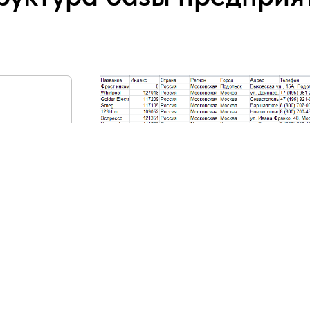
ание
н,
очта,
асы
.