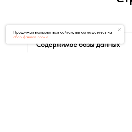
Продолжая пользоваться сайтом, вы соглашаетесь на
сбор файлов cookie
.
Содержимое базы данных
В базе находятся такие данные, как назв
компании, почтовый индекс, страна, регио
город, адрес, телефон, мобильный телефон
(WhatsApp, Telegram), факс, электронная п
сайт, категория, рубрика, подрубрика и ч
работы, а также ссылки на VK и Instagram
Демо-версия базы