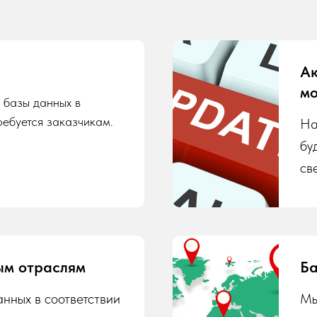
Ак
мо
 базы данных в
ребуется заказчикам.
На
бу
св
ым отраслям
Ба
нных в соответствии
Мы