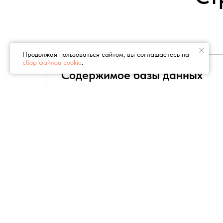
Продолжая пользоваться сайтом, вы соглашаетесь на
сбор файлов cookie
.
Содержимое базы данных
В базе находятся такие данные, как назв
компании, почтовый индекс, страна, регио
город, адрес, телефон, мобильный телефон
(WhatsApp, Telegram), факс, электронная п
сайт, категория, рубрика, подрубрика и ч
работы, а также ссылки на VK и Instagram
Демо-версия базы