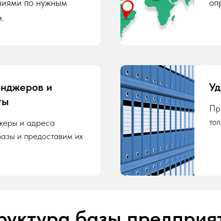
ниями по нужным
оп
.
енджеров и
Уд
ты
Пр
то
жеры и адреса
базы и предоставим их
руктура базы предприя