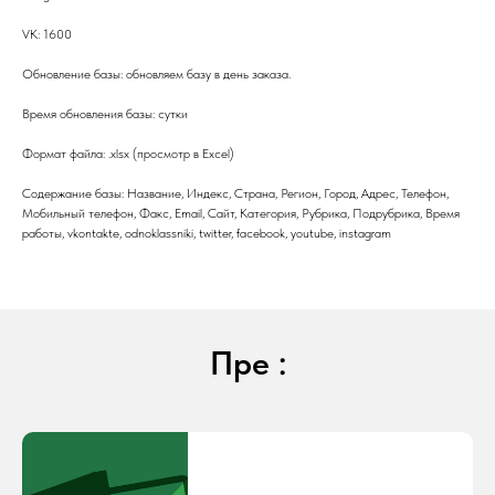
VK: 1600
Обновление базы: обновляем базу в день заказа.
Время обновления базы: сутки
Формат файла: .xlsx (просмотр в Excel)
Содержание базы: Название, Индекс, Страна, Регион, Город, Адрес, Телефон,
Мобильный телефон, Факс, Email, Сайт, Категория, Рубрика, Подрубрика, Время
работы, vkontakte, odnoklassniki, twitter, facebook, youtube, instagram
Пре :