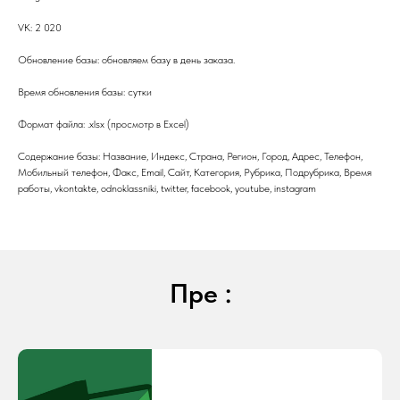
VK: 2 020
Обновление базы: обновляем базу в день заказа.
Время обновления базы: сутки
Формат файла: .xlsx (просмотр в Excel)
Содержание базы: Название, Индекс, Страна, Регион, Город, Адрес, Телефон,
Мобильный телефон, Факс, Email, Сайт, Категория, Рубрика, Подрубрика, Время
работы, vkontakte, odnoklassniki, twitter, facebook, youtube, instagram
Пре :