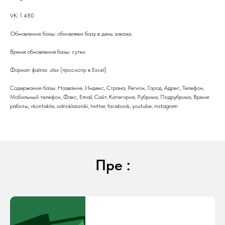
VK: 1 480
Обновление базы: обновляем базу в день заказа.
Время обновления базы: сутки
Формат файла: .xlsx (просмотр в Excel)
Содержание базы: Название, Индекс, Страна, Регион, Город, Адрес, Телефон,
Мобильный телефон, Факс, Email, Сайт, Категория, Рубрика, Подрубрика, Время
работы, vkontakte, odnoklassniki, twitter, facebook, youtube, instagram
Пре :