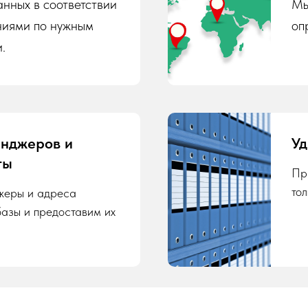
нных в соответствии
Мы
ниями по нужным
оп
.
енджеров и
Уд
ты
Пр
то
жеры и адреса
базы и предоставим их