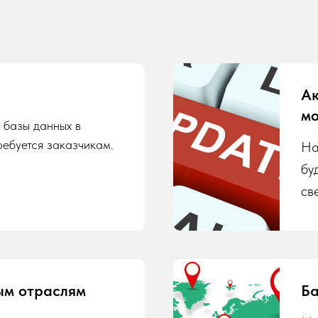
Ак
мо
 базы данных в
ребуется заказчикам.
На
бу
св
ым отраслям
Ба