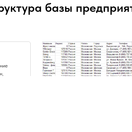
руктура базы предприя
ание
н,
очта,
асы
.